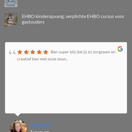
Sep
EHBO kinderopvang: verplichte EHBO cursus voor
13
gastouders
Sep
Ben super blij dat jij zo zorgzaam en
creatief ben met onze zoon..
Debbie H.
7 years ago