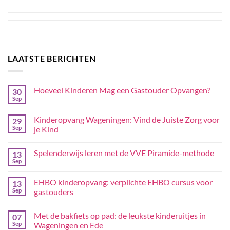
LAATSTE BERICHTEN
Hoeveel Kinderen Mag een Gastouder Opvangen?
30
Sep
Kinderopvang Wageningen: Vind de Juiste Zorg voor
29
Sep
je Kind
Spelenderwijs leren met de VVE Piramide-methode
13
Sep
EHBO kinderopvang: verplichte EHBO cursus voor
13
Sep
gastouders
Met de bakfiets op pad: de leukste kinderuitjes in
07
Sep
Wageningen en Ede