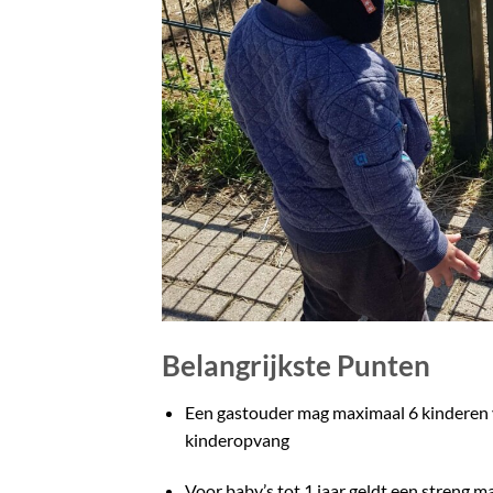
Belangrijkste Punten
Een gastouder mag maximaal 6 kinderen va
kinderopvang
Voor baby’s tot 1 jaar geldt een streng m