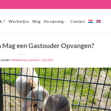
k ?
Werkwijze
Blog
De opvang
Contact
n Mag een Gastouder Opvangen?
D ON
BY
TAMARA WILLEMSEN - KOSTER