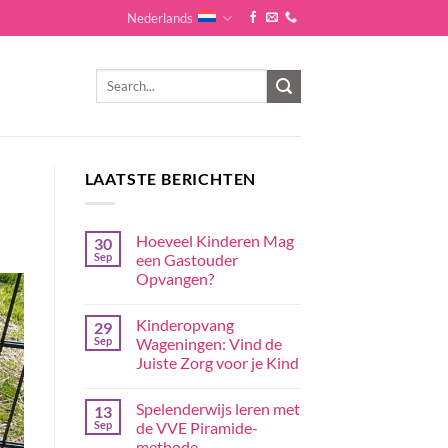
Nederlands
LAATSTE BERICHTEN
Hoeveel Kinderen Mag
30
Sep
een Gastouder
Opvangen?
Kinderopvang
29
Sep
Wageningen: Vind de
Juiste Zorg voor je Kind
Spelenderwijs leren met
13
Sep
de VVE Piramide-
methode