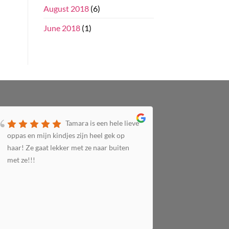
August 2018
(6)
June 2018
(1)
Tamara is een hele lieve
oppas en mijn kindjes zijn heel gek op
het super n
haar! Ze gaat lekker met ze naar buiten
Top gastou
met ze!!!
leuke ding
te kort... 