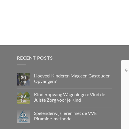
RECENT POSTS
Tamara was like family
Hoeveel Kinderen Mag een Gastouder
to us in the Netherlands, taking
30
Opvangen?
Sep
meticulous care of Sissi. Sissi was very
happy living with Tamara, and every time
Kinderopvang Wageningen: Vind de
29
we picked her up, we could tell she had
Juiste Zorg voor je Kind
Sep
had a wonderful day. Our interactions
with Tamara were also very pleasant; we
Spelenderwijs leren met de VVE
13
always felt like we had so much to talk
Piramide-methode
Sep
about. Everything was so wonderful, and