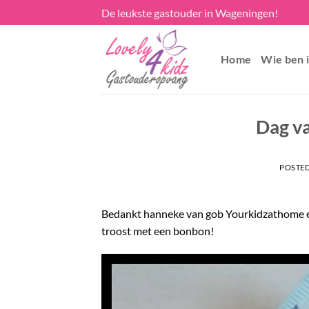
Skip
De leukste gastouder in Wageningen!
to
content
Home
Wie ben i
Dag v
POSTE
Bedankt hanneke van gob Yourkidzathome en
troost met een bonbon!