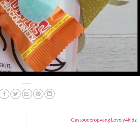
Gastouderopvang Lovely4kidz