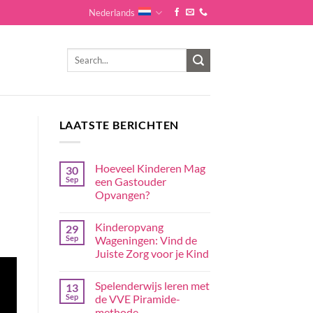
Nederlands
LAATSTE BERICHTEN
Hoeveel Kinderen Mag
30
Sep
een Gastouder
Opvangen?
Kinderopvang
29
Sep
Wageningen: Vind de
Juiste Zorg voor je Kind
Spelenderwijs leren met
13
Sep
de VVE Piramide-
methode