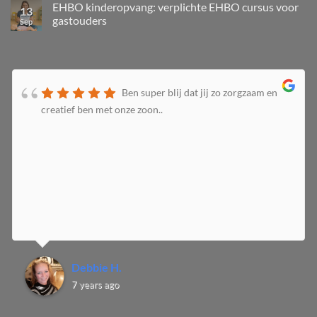
EHBO kinderopvang: verplichte EHBO cursus voor
13
gastouders
Sep
Ben super blij dat jij zo zorgzaam en
creatief ben met onze zoon..
Debbie H.
7 years ago