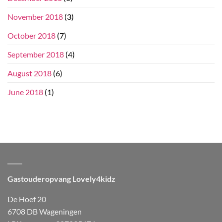
November 2018
(3)
October 2018
(7)
September 2018
(4)
August 2018
(6)
June 2018
(1)
Gastouderopvang Lovely4kidz
De Hoef 20
6708 DB Wageningen