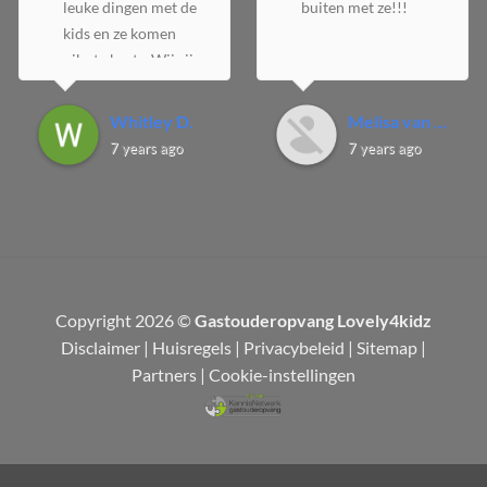
leuke dingen met de
buiten met ze!!!
kids en ze komen
niks te kort... Wij zijn
zeer tevreden
Whitley D.
Melisa van D.
7 years ago
7 years ago
Copyright 2026 ©
Gastouderopvang Lovely4kidz
Disclaimer
|
Huisregels
|
Privacybeleid
|
Sitemap
|
Partners
|
Cookie-instellingen