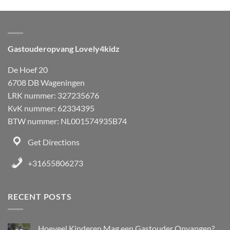
Gastouderopvang Lovely4kidz
De Hoef 20
6708 DB Wageningen
LRK nummer: 327235676
KvK nummer: 62334395
BTW nummer: NL001574935B74
Get Directions
+31655806273
RECENT POSTS
Hoeveel Kinderen Mag een Gastouder Opvangen?