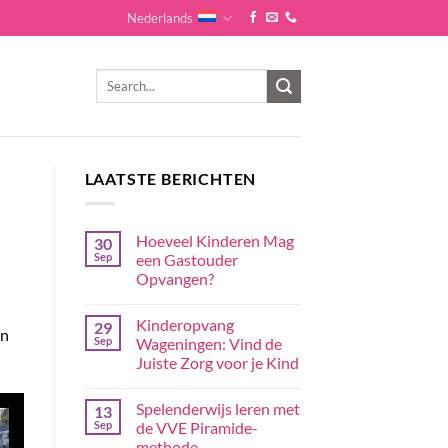
Nederlands
LAATSTE BERICHTEN
Hoeveel Kinderen Mag
30
Sep
een Gastouder
Opvangen?
Kinderopvang
29
en
Sep
Wageningen: Vind de
Juiste Zorg voor je Kind
Spelenderwijs leren met
13
Sep
de VVE Piramide-
methode