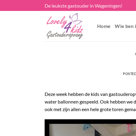
Skip
De leukste gastouder in Wageningen!
to
content
Home
Wie ben i
POSTE
Deze week hebben de kids van gastouderopv
water ballonnen gespeeld. Ook hebben we 
ook met zijn allen een hele grote toren gema