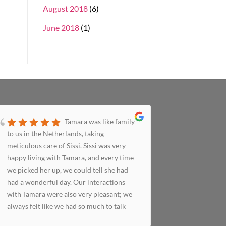
August 2018
(6)
June 2018
(1)
Tamara was like family
to us in the Netherlands, taking
grappigste
meticulous care of Sissi. Sissi was very
oppas die
happy living with Tamara, and every time
heerlijk ko
we picked her up, we could tell she had
had a wonderful day. Our interactions
with Tamara were also very pleasant; we
always felt like we had so much to talk
about. Everything was so wonderful, and