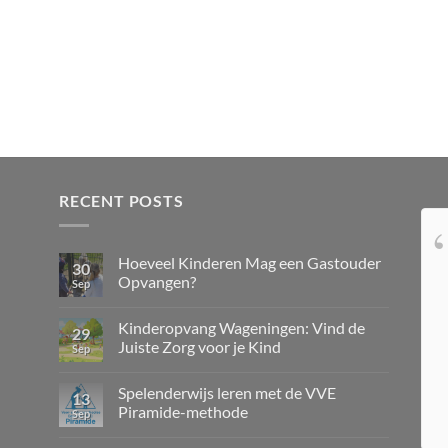
RECENT POSTS
Professioneel, liefdevol,
Hoeveel Kinderen Mag een Gastouder
zorgzaam en creatief; de kinderen word
30
Opvangen?
Sep
altijd bij daar dank u voor als
Kinderopvang Wageningen: Vind de
29
Juiste Zorg voor je Kind
Sep
Spelenderwijs leren met de VVE
13
Piramide-methode
Sep