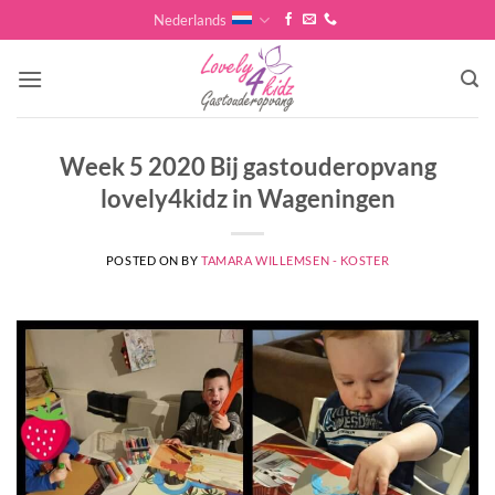
Skip
Nederlands
to
content
Week 5 2020 Bij gastouderopvang
lovely4kidz in Wageningen
POSTED ON
BY
TAMARA WILLEMSEN - KOSTER