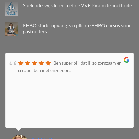
Spelenderwijs leren met de VVE Piramide-methode
13
Sep
EHBO kinderopvang: verplichte EHBO cursus voor
13
gastouders
Sep
Ben super blij dat jij zo zorgzaam en
creatief ben met onze zoon..