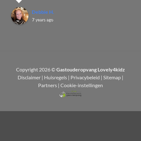
Debbie H.
7 years ago
Copyright 2026 ©
Gastouderopvang Lovely4kidz
Disclaimer
|
Huisregels
|
Privacybeleid
|
Sitemap
|
Partners
|
Cookie-instellingen