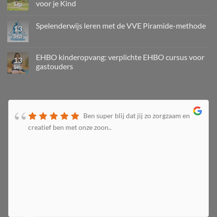
voor je Kind
Sep
Spelenderwijs leren met de VVE Piramide-methode
13
Sep
EHBO kinderopvang: verplichte EHBO cursus voor
13
gastouders
Sep
Ben super blij dat jij zo zorgzaam en
creatief ben met onze zoon..