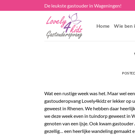
Skip
De leukste gastouder in Wageningen!
to
content
Home
Wie ben i
POSTE
Wat een rustige week was het. Maar wel een
gastouderopvang Lovely4kidz er lekker op u
geweest in Rhenen. We hebben daar heerlijk 
we deze week even in tuindorp geweest in Wa
genoten van een ijsje. Ook kwam gastouder 
gezellig… een heerlijke wandeling gemaakt 