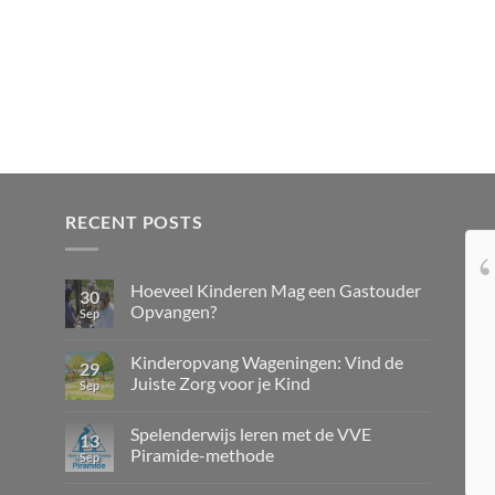
RECENT POSTS
Professioneel, liefdevol,
Hoeveel Kinderen Mag een Gastouder
zorgzaam en creatief; de kinderen word
30
Opvangen?
Sep
altijd bij daar dank u voor als
Kinderopvang Wageningen: Vind de
29
Juiste Zorg voor je Kind
Sep
Spelenderwijs leren met de VVE
13
Piramide-methode
Sep