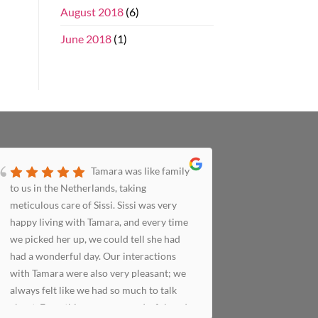
August 2018
(6)
June 2018
(1)
Tamara was like family
to us in the Netherlands, taking
grappigste
meticulous care of Sissi. Sissi was very
oppas die
happy living with Tamara, and every time
heerlijk ko
we picked her up, we could tell she had
had a wonderful day. Our interactions
with Tamara were also very pleasant; we
always felt like we had so much to talk
about. Everything was so wonderful, and