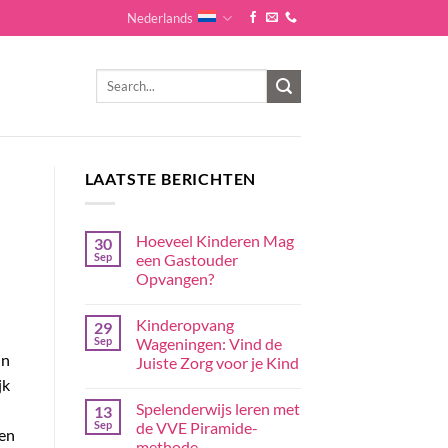
Nederlands
LAATSTE BERICHTEN
Hoeveel Kinderen Mag
30
Sep
een Gastouder
Opvangen?
Kinderopvang
29
Sep
Wageningen: Vind de
jn
Juiste Zorg voor je Kind
jk
Spelenderwijs leren met
13
Sep
de VVE Piramide-
ken
methode