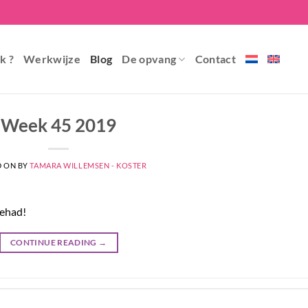
k ?
Werkwijze
Blog
De opvang
Contact
Week 45 2019
D ON
BY
TAMARA WILLEMSEN - KOSTER
gehad!
CONTINUE READING
→