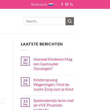
Nederlands
LAATSTE BERICHTEN
Hoeveel Kinderen Mag
30
Sep
een Gastouder
Opvangen?
Kinderopvang
29
Sep
Wageningen: Vind de
Juiste Zorg voor je Kind
Spelenderwijs leren met
13
Sep
de VVE Piramide-
methode