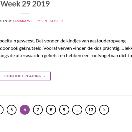
Week 29 2019
D ON
BY
TAMARA WILLEMSEN - KOSTER
 speeltuin geweest. Dat vonden de kindjes van gastouderopvang
door ook geknutseld. Vooraf verven vinden de kids prachtig…. lek
 langs de uiterwaarden gefietst en hebben een roofvogel van dichtb
CONTINUE READING
→
5
6
7
8
9
…
13