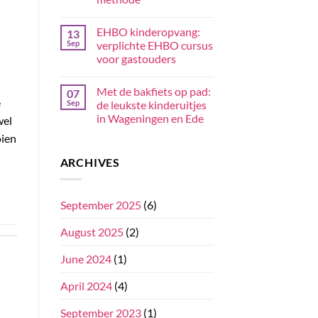
EHBO kinderopvang:
13
Sep
verplichte EHBO cursus
voor gastouders
Met de bakfiets op pad:
07
e
Sep
de leukste kinderuitjes
in Wageningen en Ede
wel
oien
ARCHIVES
September 2025
(6)
August 2025
(2)
June 2024
(1)
April 2024
(4)
September 2023
(1)