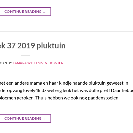
CONTINUE READING
→
k 37 2019 pluktuin
D ON
BY
TAMARA WILLEMSEN - KOSTER
met een andere mama en haar kindje naar de pluktuin geweest in
eropvang lovely4kidz wel erg leuk het was dolle pret! Daar hebb
 bloemen geroken. Thuis hebben we ook nog paddenstoelen
CONTINUE READING
→