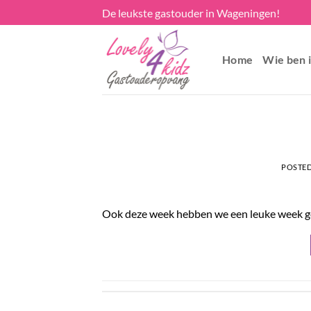
Skip
De leukste gastouder in Wageningen!
to
content
Home
Wie ben i
POSTE
Ook deze week hebben we een leuke week 